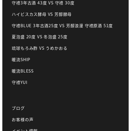
守禮3年古酒 43度 VS 守禮 30度
ハイビスカス酵母 VS 芳醇酵母
守禮BLUE 3年古酒25度 VS 芳醇浪漫 守禮原酒 51度
夏泡盛 20度 VS 冬泡盛 25度
琉球もろみ酢 VS うめかおる
暖流SHIP
暖流BLESS
守禮YUI
ブログ
お客様の声
イベント情報