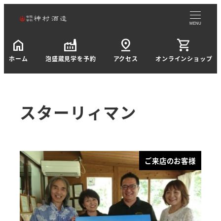
MENU
home
factory
pin_drop
shopping_cart
ホーム
泡盛蔵見学を予約
アクセス
オンラインショップ
スターリィマン
ご来店のお客様