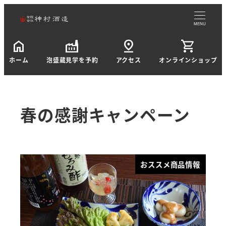
MENU
home
factory
pin_drop
shopping_cart
ホーム
泡盛蔵見学を予約
アクセス
オンラインショップ
春の感謝キャンペーン
おススメ商品情報