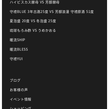
ハイビスカス酵母 VS 芳醇酵母
守禮BLUE 3年古酒25度 VS 芳醇浪漫 守禮原酒 51度
夏泡盛 20度 VS 冬泡盛 25度
琉球もろみ酢 VS うめかおる
暖流SHIP
暖流BLESS
守禮YUI
ブログ
お客様の声
イベント情報
ショッピング