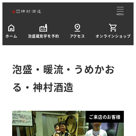
MENU
home
factory
pin_drop
shopping_cart
ホーム
泡盛蔵見学を予約
アクセス
オンラインショップ
泡盛・暖流・うめかお
る・神村酒造
ご来店のお客様