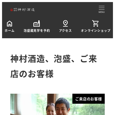
MENU
home
factory
pin_drop
shopping_cart
ホーム
泡盛蔵見学を予約
アクセス
オンラインショップ
神村酒造、泡盛、ご来
店のお客様
ご来店のお客様