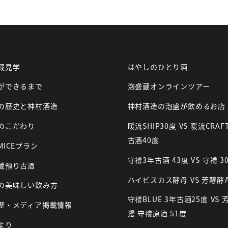
蔵見学
はやしのひとり酒
ができるまで
泡盛蔵オンラインツアー
の歴史と神村酒造
神村酒造の泡盛が飲めるお店
のこだわり
暖流SHIP30度 VS 暖流CRAF
古酒40度
MICEプラン
守禮3年古酒 43度 VS 守禮 3
蔵預り古酒
ハイビスカス酵母 VS 芳醇酵
の美味しい飲み方
守禮BLUE 3年古酒25度 VS 
歴・メディア掲載情報
漫 守禮原酒 51度
より