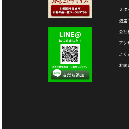
スタ
泡盛
会社
アク
よく
お問