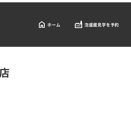
home
factory
ホーム
泡盛蔵見学を予約
店