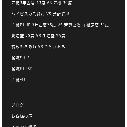
守禮3年古酒 43度 VS 守禮 30度
ハイビスカス酵母 VS 芳醇酵母
守禮BLUE 3年古酒25度 VS 芳醇浪漫 守禮原酒 51度
夏泡盛 20度 VS 冬泡盛 25度
琉球もろみ酢 VS うめかおる
暖流SHIP
暖流BLESS
守禮YUI
ブログ
お客様の声
イベント情報