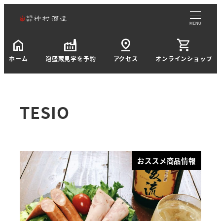
MENU
home
factory
pin_drop
shopping_cart
ホーム
泡盛蔵見学を予約
アクセス
オンラインショップ
TESIO
おススメ商品情報