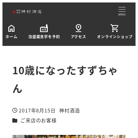
MENU
home
factory
pin_drop
shopping_cart
ホーム
泡盛蔵見学を予約
アクセス
オンラインショップ
10歳になったすずちゃ
ん
2017年8月15日
神村酒造
投稿日
著
カテゴリー
ご来店のお客様
者