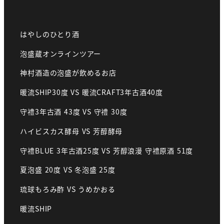
はやしのひとり酒
泡盛蔵オンラインツアー
神村酒造の泡盛が飲めるお店
暖流SHIP30度 VS 暖流CRAFT3年古酒40度
守禮3年古酒 43度 VS 守禮 30度
ハイビスカス酵母 VS 芳醇酵母
守禮BLUE 3年古酒25度 VS 芳醇浪漫 守禮原酒 51度
夏泡盛 20度 VS 冬泡盛 25度
琉球もろみ酢 VS うめかおる
暖流SHIP