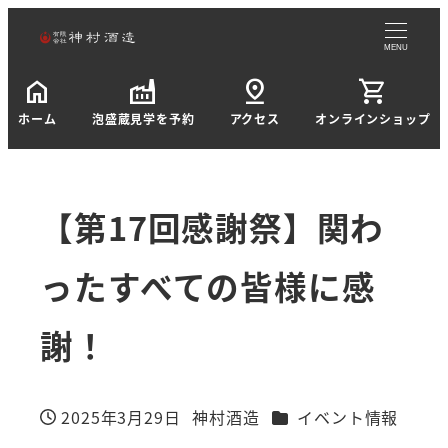
MENU
home
factory
pin_drop
shopping_cart
ホーム
泡盛蔵見学を予約
アクセス
オンラインショップ
【第17回感謝祭】関わ
ったすべての皆様に感
謝！
カテゴリー
2025年3月29日
神村酒造
イベント情報
投稿日
著