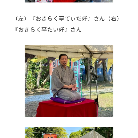
（左）『おきらく亭てぃだ好』さん（右）
『おきらく亭たい好』さん