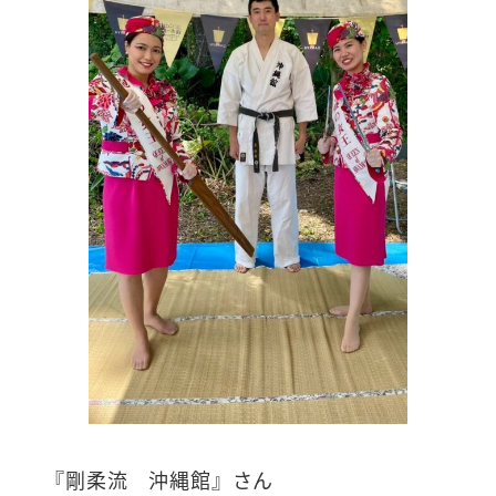
『剛柔流 沖縄館』さん