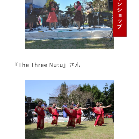
『The Three Nutu』さん