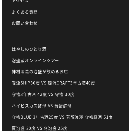
アクセス
よくある質問
お問い合わせ
はやしのひとり酒
泡盛蔵オンラインツアー
神村酒造の泡盛が飲めるお店
暖流SHIP30度 VS 暖流CRAFT3年古酒40度
守禮3年古酒 43度 VS 守禮 30度
ハイビスカス酵母 VS 芳醇酵母
守禮BLUE 3年古酒25度 VS 芳醇浪漫 守禮原酒 51度
夏泡盛 20度 VS 冬泡盛 25度