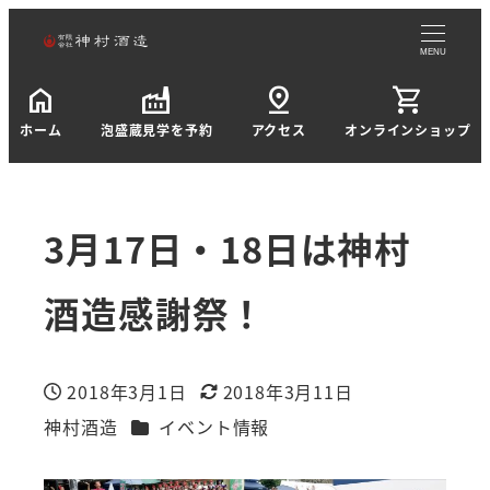
MENU
home
factory
pin_drop
shopping_cart
ホーム
泡盛蔵見学を予約
アクセス
オンラインショップ
3月17日・18日は神村
酒造感謝祭！
2018年3月1日
2018年3月11日
投稿日
更新日
カテゴリー
神村酒造
イベント情報
著
者