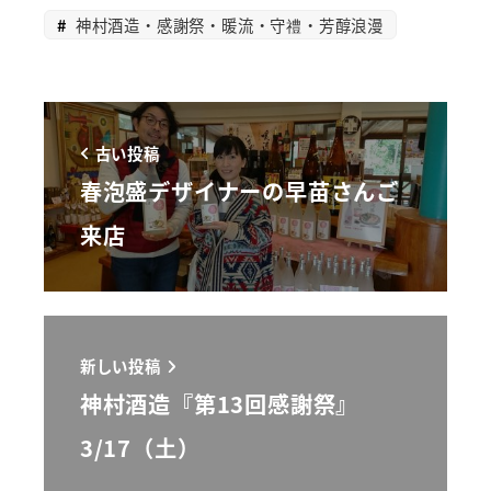
神村酒造・感謝祭・暖流・守禮・芳醇浪漫
古い投稿
春泡盛デザイナーの早苗さんご
来店
新しい投稿
神村酒造『第13回感謝祭』
3/17（土）