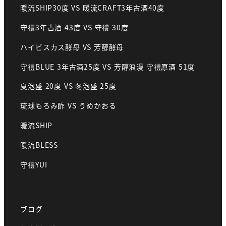
暖流SHIP30度 VS 暖流CRAFT3年古酒40度
守禮3年古酒 43度 VS 守禮 30度
ハイビスカス酵母 VS 芳醇酵母
守禮BLUE 3年古酒25度 VS 芳醇浪漫 守禮原酒 51度
夏泡盛 20度 VS 冬泡盛 25度
琉球もろみ酢 VS うめかおる
暖流SHIP
暖流BLESS
守禮YUI
ブログ