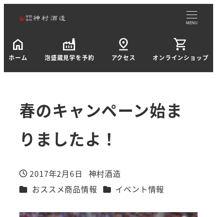
MENU
home
factory
pin_drop
shopping_cart
ホーム
泡盛蔵見学を予約
アクセス
オンラインショップ
春のキャンペーン始ま
りましたよ！
2017年2月6日
神村酒造
投稿日
著
カテゴリー
カテゴリー
おススメ商品情報
イベント情報
者