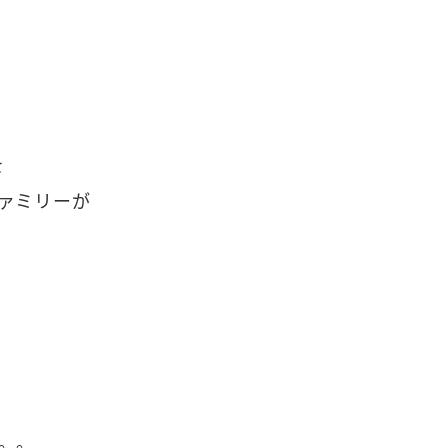
を
ァミリーが
。。