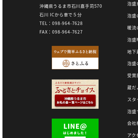
泡盛
沖縄県うるま市石川嘉手苅570
石川 ICから車で５分
泡盛
TEL：098-964-7628
暖流
FAX：098-964-7627
泡盛
地下
泡盛
受賞
蔵だ
スタ
泡盛
会社
アク