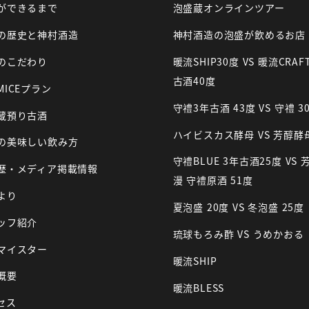
ができるまで
泡盛蔵オンラインツアー
の歴史と神村酒造
神村酒造の泡盛が飲めるお店
のこだわり
暖流SHIP30度 VS 暖流CRAF
古酒40度
MICEプラン
守禮3年古酒 43度 VS 守禮 3
蔵預り古酒
ハイビスカス酵母 VS 芳醇酵
の美味しい飲み方
守禮BLUE 3年古酒25度 VS 
歴・メディア掲載情報
漫 守禮原酒 51度
より
夏泡盛 20度 VS 冬泡盛 25度
ッフ紹介
琉球もろみ酢 VS うめかおる
マイスター
暖流SHIP
概要
暖流BLESS
セス