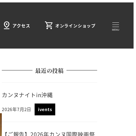
pin_drop
shopping_cart
アクセス
オンラインショップ
MENU
最近の投稿
カンヌナイトin沖縄
2026年7月2日
ivents
【ご報告】2026年カンヌ国際映画祭